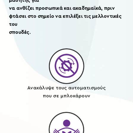
μαθητής για
Xplore
να ανθίζει προσωπικά και ακαδημαϊκά, πριν
φτάσει στο σημείο να επιλέξει τις μελλοντικές
του
reTREATS
σπουδές.
eShop
Ανακάλυψε τους αυτοματισμούς
που σε μπλοκάρουν