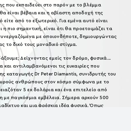
ης που εκπαιδεύει στο παρόν με το βλέμμα
 θα είναι βέβαια και η αβίαστη αποδοχή της
 είτε από το εξωτερικό. Για εμένα αυτό είναι
 η πιο σημαντική, είναι ότι θα προετοιμάζει τα
 συνεργαζόμενα με οποιονδήποτε, δημιουργώντας
ς το δικό τους μοναδικό στίγμα.
δάξουμε; Δείχνοντας εμείς τον δρόμο, φυσικά…
α και αντιλαμβανόμενοι τις ευκαιρίες που
ς καταγωγής Dr Peter Diamantis, συνιδρυτής του
 ισχυρούς ανθρώπους στον κόσμο σύμφωνα με το
ρειαζόταν 5 εκ δολάρια και ένα επιτελείο από
ηση με παγκόσμια εμβέλεια. Σήμερα αρκούν 500
ιαδίκτυο και μια φρέσκια ιδέα φυσικά. Όπως
, δεν είναι θέμα περιστάσεων αλλά θέμα στάσεων.
ανάπτυξη περιλαμβάνει την συνεχή επιμόρφωση,
ες.