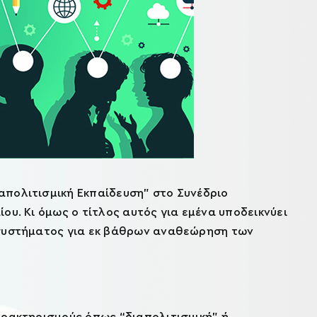
απολιτισμική Εκπαίδευση” στο Συνέδριο
ου. Κι όμως ο τίτλος αυτός για εμένα υποδεικνύει
 συστήματος για εκ βάθρων αναθεώρηση των
αρακτηρισμούς όπως “διαπολιτισμική” ή