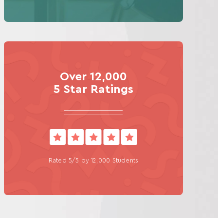
Over 12,000
5 Star Ratings
Rated 5/5 by 12,000 Students