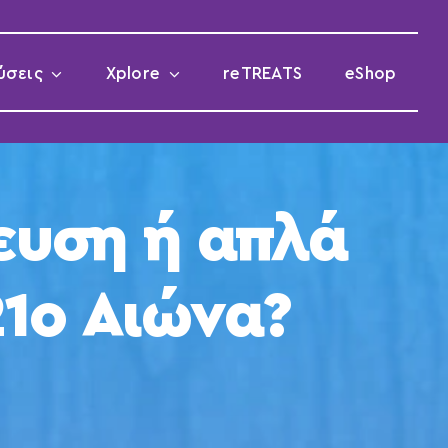
ύσεις
Xplore
reTREATS
eShop
ευση ή απλά
21ο Αιώνα?