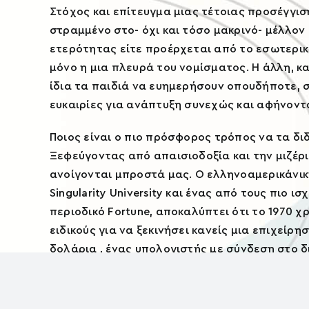
Στόχος και επίτευγμα μιας τέτοιας προσέγγισ
στραμμένο στο- όχι και τόσο μακρινό- μέλλον
ετερότητας είτε προέρχεται από το εσωτερικό
μόνο η μια πλευρά του νομίσματος. Η άλλη, και
ίδια τα παιδιά να ευημερήσουν οπουδήποτε,
ευκαιρίες για ανάπτυξη συνεχώς και αφήνοντα
Ποιος είναι ο πιο πρόσφορος τρόπος να τα δι
Ξεφεύγοντας από απαισιοδοξία και την μιζέρι
ανοίγονται μπροστά μας. O ελληνοαμερικάνικη
Singularity University και ένας από τους πιο
περιοδικό Fortune, αποκαλύπτει ότι το 1970 χ
ειδικούς για να ξεκινήσει κανείς μια επιχείρ
δολάρια , ένας υπολογιστής με σύνδεση στο δ
λοιπόν ζητάν συχνά να ακούν οι μαθητές μου
Η στάση ζωής που υποστηρίζει την δια βίου 
την συνεργασία και βέβαια τις καινοτόμες ιδέ