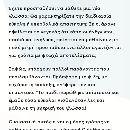
Xplore
Έχετε προσπαθήσει να μάθετε μια νέα
γλώσσα; Θα χαρακτηρίζατε την διαδικασία
εύκολη ή υπερβολικά απαιτητική;
Σε τι άραγε
reTREATS
οφείλεται το γεγονός ότι κάποιοι άνθρωποι,
παιδιά και ενήλικοι, φαίνεται να μαθαίνουν με
eShop
πολύ μικρή προσπάθεια ενώ άλλοι αγωνίζονται
για χρόνια με φτωχά αποτελέσματα;
Σαφώς, υπάρχουν πολλοί παράγοντες που
περιλαμβάνονται. Πρόσφατα μια φίλη, με
ευχάριστη έκπληξη, ανέφερε τον πιο
σημαντικό: “Το παιδί πωρώθηκε απίστευτα και
έμαθε τόσο εύκολα! Αισθανόταν λες και
μάθαινε τη μητρική του γλώσσα!
Ουσιαστικά αυτός είναι ο μόνος τρόπος να
μαθαίνεις σωστά: με πώρωση! Ο άνθρωπος