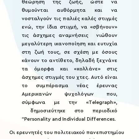
θεώρηση της ζωής, ώστε να
Xplore
θυμούνται αυθόρμητα και να
νοσταλγούν τις παλιές καλές στιγμές
ενώ, την ίδια στιγμή, να «σβήνουν»
reTREATS
τις άσχημες αναμνήσεις νιώθουν
μεγαλύτερη ικανοποίηση και ευτυχία
eShop
στη ζωή τους, σε σχέση με όσους
κάνουν τo αντίθετo, δηλαδή ξεχνάνε
τα όμορφα και «κολλάνε» στις
άσχημες στιγμές του χτες. Αυτό είναι
το συμπέρασμα νέας έρευνας
Αμερικανών ψυχολόγων που,
σύμφωνα με την «Telegraph»,
δημοσιεύτηκε στο περιοδικό
“Personality and Individual Differences.
Οι ερευνητές του πολιτειακού πανεπιστημίου