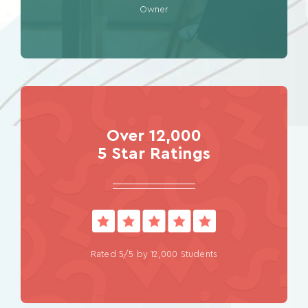
Owner
Over 12,000
5 Star Ratings
Rated 5/5 by 12,000 Students