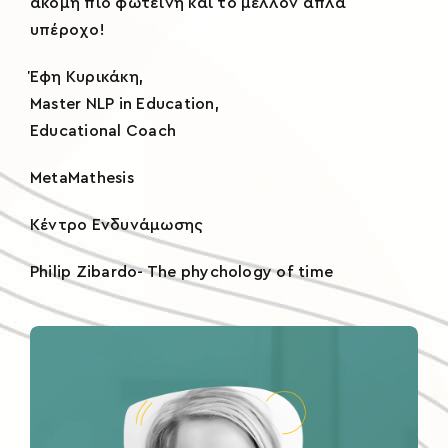
ακόμη πιο φωτεινή και το μέλλον απλά
υπέροχο!
Έφη Κυρικάκη,
Master NLP in Education,
Educational Coach
MetaMathesis
Κέντρο Ενδυνάμωσης
Philip Zibardo- The phychology of time