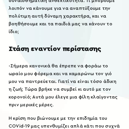
συναισθηματική ανθεκτικότητα. Τι μπορούμε
Xplore
λοιπόν να κάνουμε για να αναπτύξουμε την
πολύτιμη αυτή δύναμη χαρακτήρα, και να
βοηθήσουμε και τα παιδιά μας να κάνουν το
reTREATS
ίδιο;
eShop
Στάση εναντίον περίστασης
-Σήμερα κανονικά θα έπρεπε να φοράω το
ωραίο μου φόρεμα και να καμαρώνω τον γιό
μου να παντρεύεται. Γιατί να είναι τόσο άδικη
η ζωή; Τώρα βρήκε να συμβεί κι αυτό με τον
κορονοϊό; Αυτά μου έλεγε μια φίλη κλαίγοντας
πριν μερικές μέρες.
Η κρίση που βιώνουμε με την επιδημία του
COVid-19 μας υπενθυμίζει απλά κάτι που συχνά