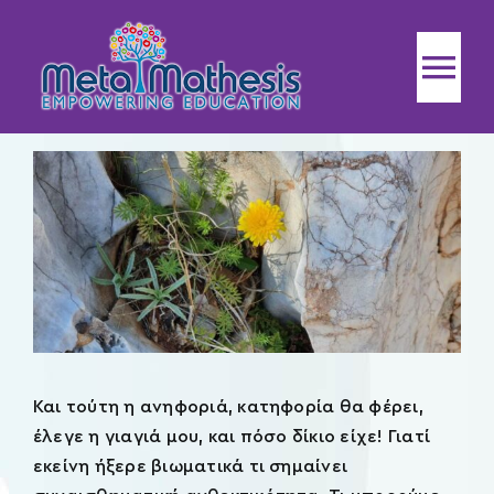
Μετάβαση
στο
περιεχόμενο
Tog
Nav
Home
MetaMathesis
Υπηρεσίες
Και τούτη η ανηφοριά, κατηφορία θα φέρει,
έλεγε η γιαγιά μου, και πόσο δίκιο είχε! Γιατί
Εκπαιδεύσεις
εκείνη ήξερε βιωματικά τι σημαίνει